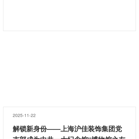
2025-11-22
解锁新身份——上海沪佳装饰集团党