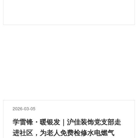
2026-03-05
学雷锋・暖银发｜沪佳装饰党支部走
进社区，为老人免费检修水电燃气