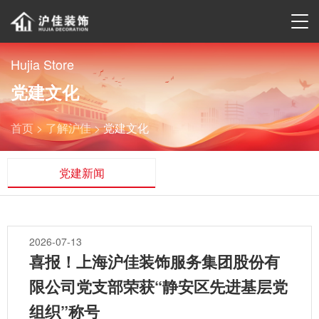
Hujia Store
党建文化
首页 >
了解沪佳 >
党建文化
党建新闻
2026-07-13
喜报！上海沪佳装饰服务集团股份有
限公司党支部荣获“静安区先进基层党
组织”称号