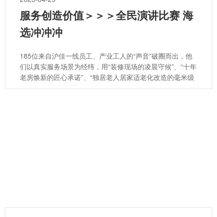
服务创造价值＞＞＞全民演讲比赛 海
选冲冲冲
185位来自沪佳一线员工、产业工人的“声音”破圈而出，他
们以真实服务场景为经纬，用“装修现场的凌晨守候”、“十年
老房焕新的匠心承诺”、“独居老人居家适老化改造的毫米级
守护” 等鲜活故事，将抽象的服务理念具象为一个个触动人
心的价值答案。