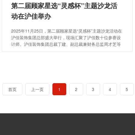
第二届顾家星选“灵感杯”主题沙龙活
动在沪佳举办
2025年11月25日，第二届顾家星选“灵感杯”主题沙龙活动在
沪佳装饰集团总部盛大举行，现场汇聚了沪佳数十位参赛设
计师。沪佳装饰集团总裁丁建、副总裁兼财务总监周才芝等
集团高层领导出席，全国工商联家具装饰业商会副秘书长兼
西海基石教育总裁谢鑫、顾家家居整装事业部总经理杨兴国
也莅临活动，并参观了沪佳在建工地。
首页
上一页
1
2
3
4
5