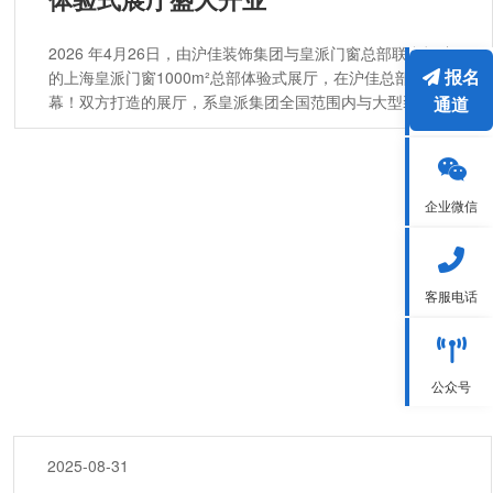
2026 年4月26日，由沪佳装饰集团与皇派门窗总部联合打造
报名
的上海皇派门窗1000m²总部体验式展厅，在沪佳总部盛大启
幕！双方打造的展厅，系皇派集团全国范围内与大型装企合
通道
作的第一家OTO模式的大型展厅。依托硬核产品+一站式整
装服务，专为上海业主打造更适配本土人居习惯的高品质居
家解决方案。沪佳装饰集团董事长李刚先生、集团总裁丁建
先生、皇派门窗营销中心总经理刘军先生等双方高层领导亲
企业微信
临现场，共同见证这一重要时刻。
客服电话
公众号
2025-08-31