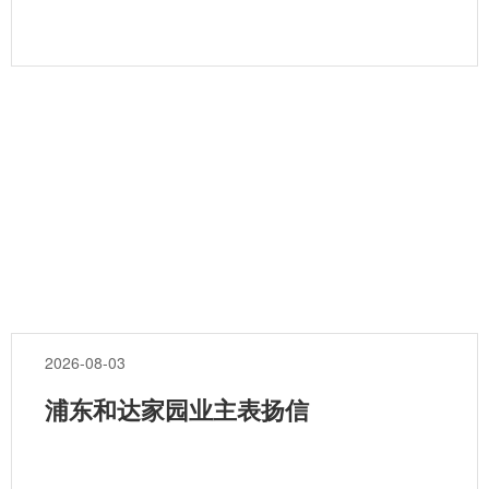
2026-08-03
浦东和达家园业主表扬信