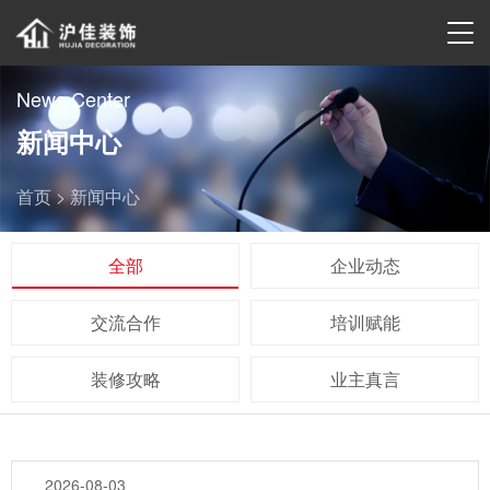
News Center
新闻中心
首页 >
新闻中心
全部
企业动态
交流合作
培训赋能
装修攻略
业主真言
2026-08-03