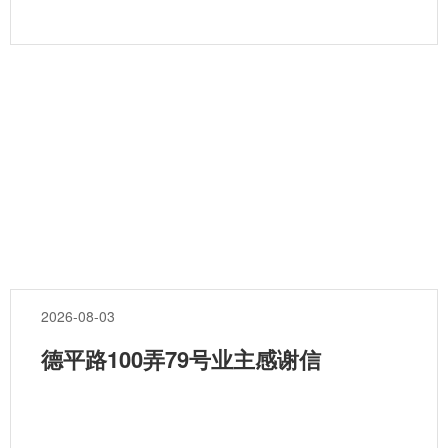
2026-08-03
德平路100弄79号业主感谢信