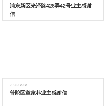
浦东新区光泽路428弄42号业主感谢
信
2026-08-03
普陀区章家巷业主感谢信