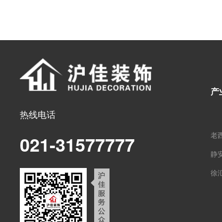
产
热线电话
老
021-31577777
静
徐