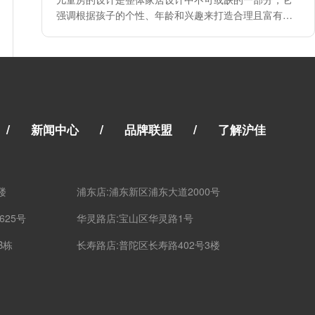
强调根据孩子的个性、年龄和兴趣来打造合理且富有创
意的居住空间。
/
/
/
新闻中心
品牌联盟
了解沪佳
楼
浦东店:浦东新区浦东大道2000号
625号
华灵路店:宝山区华灵路1号
B栋
长寿路店:普陀区长寿路402号3楼