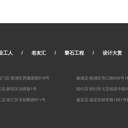
/
/
/
业工人
老友汇
磐石工程
设计大赏
西门店:黄浦区西藏南路518号
杨浦店:杨浦区营口路606号1
安店:静安区汾西路1号
闵行店:闵行区七宝镇吴中路2
汇店:徐汇区天钥桥路811号
嘉定店:嘉定区励学路1281号