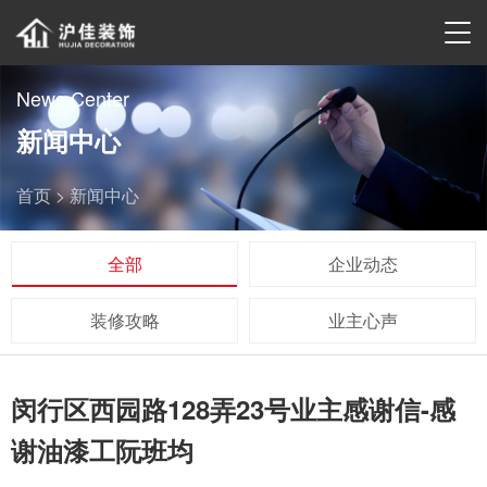
News Center
新闻中心
首页 >
新闻中心
全部
企业动态
装修攻略
业主心声
闵行区西园路128弄23号业主感谢信-感
谢油漆工阮班均