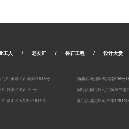
/
/
/
业工人
老友汇
磐石工程
设计大赏
西门店:黄浦区西藏南路518号
杨浦店:杨浦区营口路606号1
安店:静安区汾西路1号
闵行店:闵行区七宝镇吴中路2
汇店:徐汇区天钥桥路811号
嘉定店:嘉定区励学路1281号