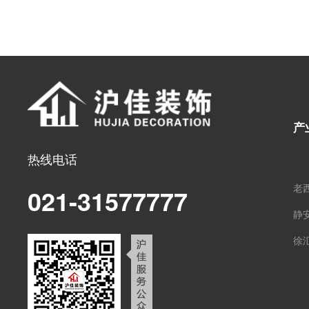
产
热线电话
老
021-31577777
静
徐