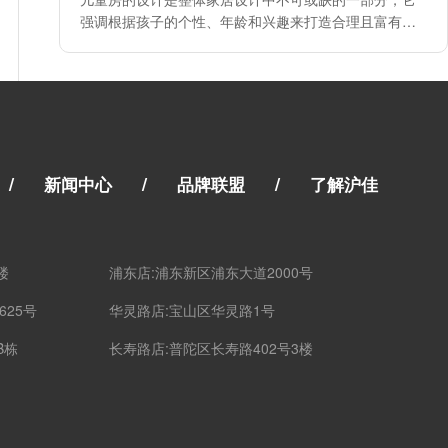
强调根据孩子的个性、年龄和兴趣来打造合理且富有创
意的居住空间。
/
/
/
新闻中心
品牌联盟
了解沪佳
楼
浦东店:浦东新区浦东大道2000号
625号
华灵路店:宝山区华灵路1号
B栋
长寿路店:普陀区长寿路402号3楼